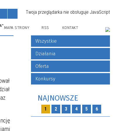
Twoja przeglądarka nie obsługuje JavaScript
A"
MAPA STRONY
RSS
KONTAKT
Wszystkie
Działania
Oferta
Konkursy
zował
ział
NAJNOWSZE
raz
1
2
3
4
5
6
encję
cjami