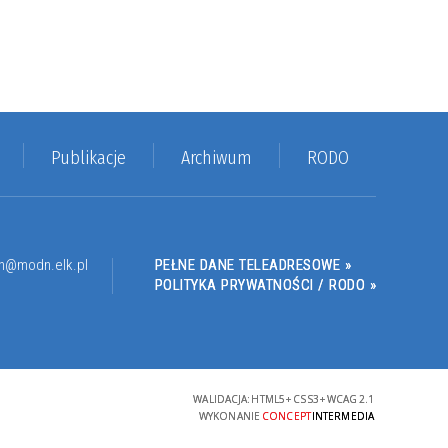
Publikacje
Archiwum
RODO
n@modn.elk.pl
PEŁNE DANE TELEADRESOWE »
POLITYKA PRYWATNOŚCI / RODO »
WALIDACJA:
HTML5
+
CSS3
+
WCAG 2.1
WYKONANIE
CONCEPT
INTERMEDIA