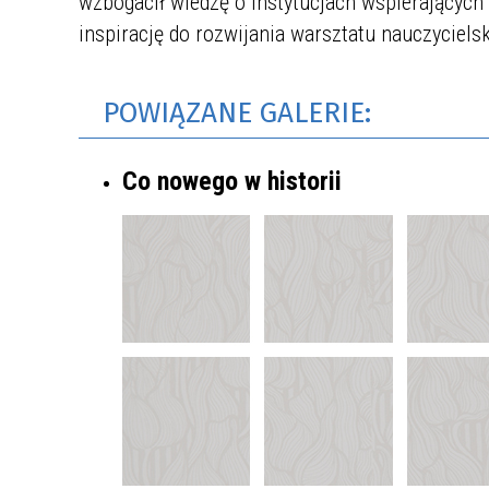
wzbogacił wiedzę o instytucjach wspierających 
inspirację do rozwijania warsztatu nauczycielsk
POWIĄZANE GALERIE:
Co nowego w historii