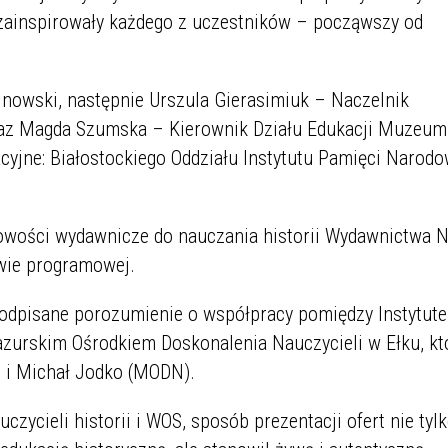
k zainspirowały każdego z uczestników – począwszy od
jnowski, następnie Urszula Gierasimiuk – Naczelnik
raz Magda Szumska – Kierownik Działu Edukacji Muzeum
cyjne: Białostockiego Oddziału Instytutu Pamięci Narodo
owości wydawnicze do nauczania historii Wydawnictwa 
awie programowej.
 podpisane porozumienie o współpracy pomiędzy Instytut
zurskim Ośrodkiem Doskonalenia Nauczycieli w Ełku, kt
) i Michał Jodko (MODN).
czycieli historii i WOS, sposób prezentacji ofert nie tyl