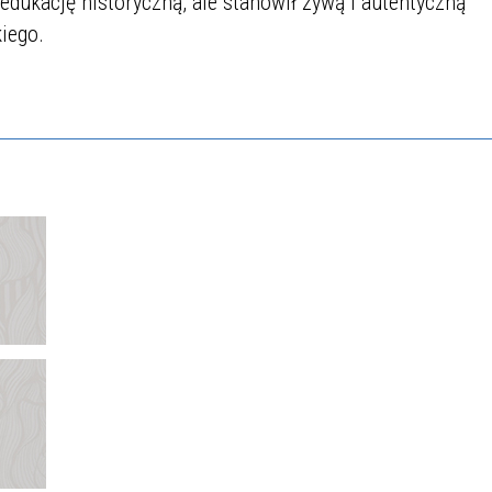
edukację historyczną, ale stanowił żywą i autentyczną
iego.