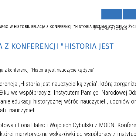
EGO W HISTORII. RELACJA Z KONFERENCJI "HISTORIA JEST NAUCZYCIELKĄ ŻYCI
STRONA GŁÓWNA
 Z KONFERENCJI "HISTORIA JEST
rencja „Historia jest nauczycielką życia”, którą zorgani
Ełku we współpracy z Instytutem Pamięci Narodowej Odd
nie edukacji historycznej wśród nauczycieli, uczniów o
atu nauczycieli.
otowali Ilona Halec i Wojciech Cybulski z MODN. Konfer
 której merytoryczne wskazówki do współpracy z instytu