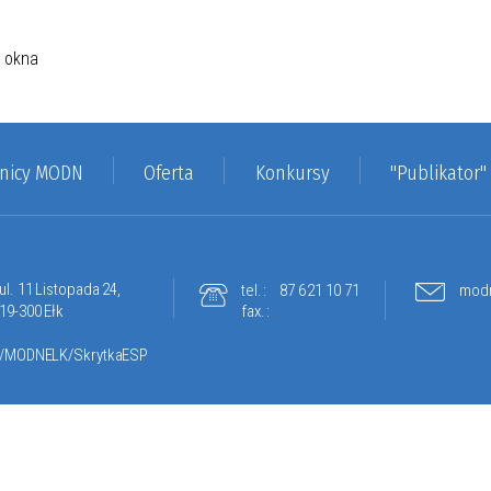
nicy MODN
Oferta
Konkursy
"Publikator"
ul. 11 Listopada 24,
tel.:
87 621 10 71
mod
19-300 Ełk
fax.:
/MODNELK/SkrytkaESP