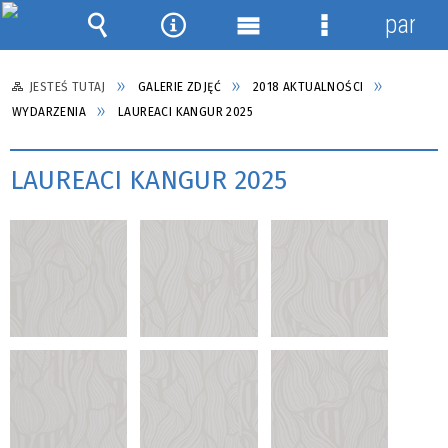
panel
Wyszukiwarka
Narzędzia
Menu
Menu
główne
szczegółowe
JESTEŚ TUTAJ
GALERIE ZDJĘĆ
2018 AKTUALNOŚCI
WYDARZENIA
LAUREACI KANGUR 2025
LAUREACI KANGUR 2025