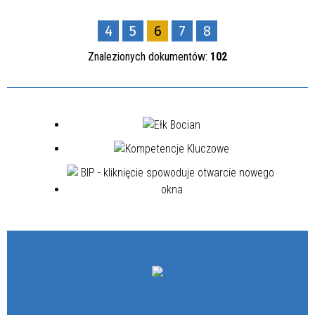
4
5
6
7
8
Znalezionych dokumentów:
102