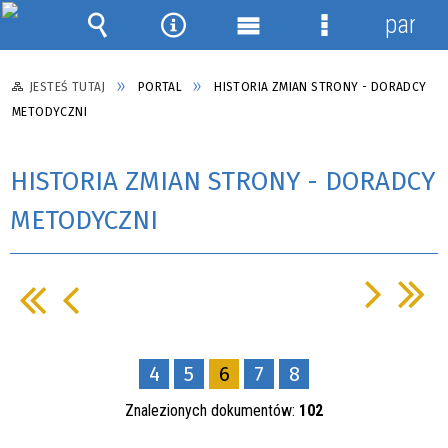
panel
Wyszukiwarka
Narzędzia
Menu
Menu
główne
szczegółowe
JESTEŚ TUTAJ
PORTAL
HISTORIA ZMIAN STRONY - DORADCY
METODYCZNI
HISTORIA ZMIAN STRONY - DORADCY
METODYCZNI
4
5
6
7
8
Znalezionych dokumentów:
102