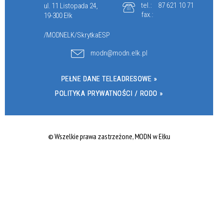
tel.:
87 621 10 71
ul. 11 Listopada 24,
fax.:
19-300 Ełk
/MODNELK/SkrytkaESP
modn@modn.elk.pl
PEŁNE DANE TELEADRESOWE »
POLITYKA PRYWATNOŚCI / RODO »
© Wszelkie prawa zastrzeżone, MODN w Ełku